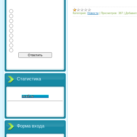
Какие дополнительные
экзамены сдаете Вы?
Физика
Категория:
Новости
|
Просмотров:
387
|
Добавил
Информатика
Литература
Химия
География
Обществознание
История
Английский
Биология
[
·
]
Результаты
Архив опросов
Всего ответов:
41
Статистика
Онлайн всего:
1
Гостей:
1
Пользователей:
0
Форма входа