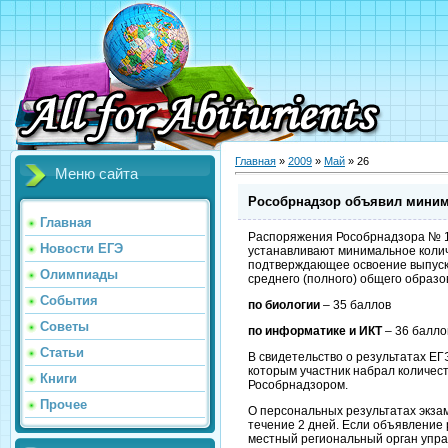
Главная
»
2009
»
Май
»
26
Меню сайта
Рособрнадзор объявил мини
Главная
Распоряжения Рособрнадзора № 12
Новости ЕГЭ
устанавливают минимальное колич
подтверждающее освоение выпус
Олимпиады
среднего (полного) общего образо
События
по биологии
– 35 баллов
Советы
по информатике и ИКТ
– 36 балло
Статьи
В свидетельство о результатах ЕГ
которым участник набрал количест
Книги
Рособрнадзором.
Прочее
О персональных результатах экз
течение 2 дней. Если объявление 
местный региональный орган упр