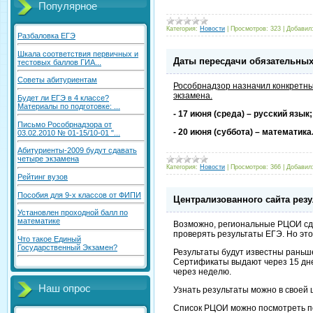
Популярное
Категория:
Новости
|
Просмотров:
323
|
Добавил
Разбаловка ЕГЭ
Шкала соответствия первичных и
Даты пересдачи обязательных
тестовых баллов ГИА...
Советы абитуриентам
Рособрнадзор назначил конкретны
экзамена.
Будет ли ЕГЭ в 4 классе?
Материалы по подготовке: ...
- 17 июня (среда) – русский язык;
Письмо Рособрнадзора от
- 20 июня (суббота) – математика
03.02.2010 № 01-15/10-01 "...
Абитуриенты-2009 будут сдавать
четыре экзамена
Категория:
Новости
|
Просмотров:
366
|
Добавил
Рейтинг вузов
Пособия для 9-х классов от ФИПИ
Централизованного сайта резу
Установлен проходной балл по
математике
Возможно, региональные РЦОИ сде
проверять результаты ЕГЭ. Но это
Что такое Единый
Государственный Экзамен?
Результаты будут известны раньш
Сертификаты выдают через 15 дне
через неделю.
Наш опрос
Узнать результаты можно в своей 
Список РЦОИ можно посмотреть по с