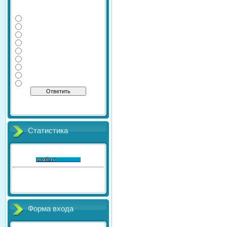
Какие дополнительные
экзамены сдаете Вы?
Физика
Информатика
Литература
Химия
География
Обществознание
История
Английский
Биология
[
·
]
Результаты
Архив опросов
Всего ответов:
41
Статистика
Онлайн всего:
1
Гостей:
1
Пользователей:
0
Форма входа