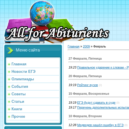
Главная
»
2009
»
Февраль
Меню сайта
27 Февраля, Пятница
Главная
19:23
Правильное ударение к словам - Р
Новости ЕГЭ
20 Февраля, Пятница
Олимпиады
19:19
Рейтинг вузов
(0)
События
15 Февраля, Воскресенье
Советы
Статьи
19:19
ЕГЭ будут сдавать в суде
(0)
19:17
Перечень дополнительных испыта
Книги
10 Февраля, Вторник
Прочее
12:28
Медведев нашёл ошибку в ЕГЭ
(0)