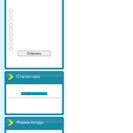
Какие дополнительные
экзамены сдаете Вы?
Физика
Информатика
Литература
Химия
География
Обществознание
История
Английский
Биология
[
·
]
Результаты
Архив опросов
Всего ответов:
41
Статистика
Онлайн всего:
1
Гостей:
1
Пользователей:
0
Форма входа