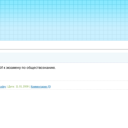
И к экзамену по обществознанию.
1odey
|
Дата:
11.01.2009
|
Комментарии (0)