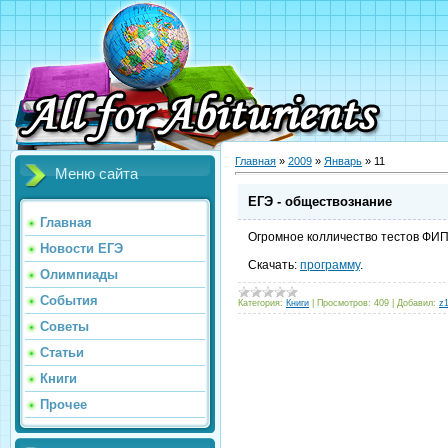
Главная
»
2009
»
Январь
»
11
Меню сайта
ЕГЭ - обществознание
Главная
Огромное колличество тестов ФИП
Новости ЕГЭ
Скачать:
программу
.
Олимпиады
События
Категория:
Книги
|
Просмотров:
409
|
Добавил:
z
Советы
Статьи
Книги
Прочее