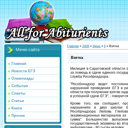
Главная
»
2009
»
Июнь
»
6
» Взятка
Меню сайта
Взятка
Главная
Милиция в Саратовской области з
Новости ЕГЭ
за помощь в сдаче единого госуда
служба Рособрнадзора.
Олимпиады
"Рособонадзор ведет постоян
События
нарушений проведения ЕГЭ в рег
области при получении взятки за
Советы
в успешной сдаче ЕГЭ", - говорится
Статьи
Кроме того, как сообщают, п
нарушениях в двух школах Б
Книги
Рособрнадзора Любовь Глебов
экзаменационных материалов из 
Прочее
сумма". Большинство выпускн
государственный экзамены во вто
информатике - 90 тысяч человек.