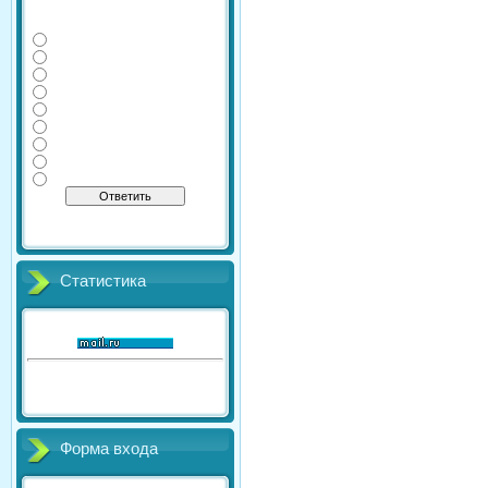
Какие дополнительные
экзамены сдаете Вы?
Физика
Информатика
Литература
Химия
География
Обществознание
История
Английский
Биология
[
·
]
Результаты
Архив опросов
Всего ответов:
41
Статистика
Онлайн всего:
1
Гостей:
1
Пользователей:
0
Форма входа