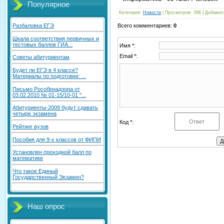
Популярное
Категория
:
Новости
|
Просмотров
: 396 |
Добавил
Всего комментариев
:
0
Разбаловка ЕГЭ
Шкала соответствия первичных и
тестовых баллов ГИА...
Имя *:
Email *:
Советы абитуриентам
Будет ли ЕГЭ в 4 классе?
Материалы по подготовке: ...
Письмо Рособрнадзора от
03.02.2010 № 01-15/10-01 "...
Абитуриенты-2009 будут сдавать
четыре экзамена
Код *:
Рейтинг вузов
Пособия для 9-х классов от ФИПИ
Установлен проходной балл по
математике
Что такое Единый
Государственный Экзамен?
Наш опрос