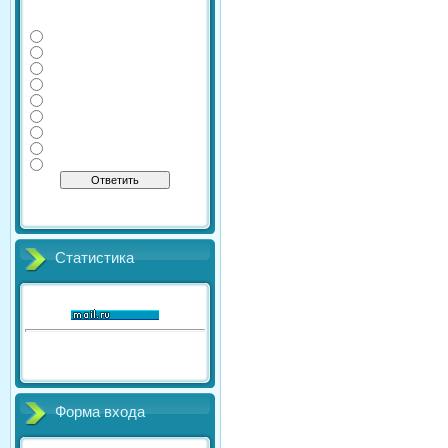
Какие дополнительные
экзамены сдаете Вы?
Физика
Информатика
Литература
Химия
География
Обществознание
История
Английский
Биология
[
·
]
Результаты
Архив опросов
Всего ответов:
41
Статистика
Онлайн всего:
1
Гостей:
1
Пользователей:
0
Форма входа