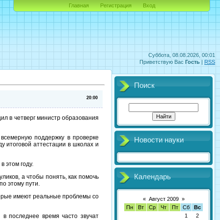
Главная
Регистрация
Вход
Суббота, 08.08.2026, 00:01
Приветствую Вас
Гость
|
RSS
Поиск
20:00
щил в четверг министр образования
ь всемерную поддержку в проверке
Новости науки
ду итоговой аттестации в школах и
в этом году.
Календарь
ликов, а чтобы понять, как помочь
по этому пути.
оторые имеют реальные проблемы со
«
Август 2009
»
Пн
Вт
Ср
Чт
Пт
Сб
Вс
 в последнее время часто звучат
1
2