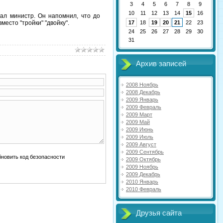
3
4
5
6
7
8
9
10
11
12
13
14
15
16
зал министр. Он напомнил, что до
есто "тройки" "двойку".
17
18
19
20
21
22
23
24
25
26
27
28
29
30
31
Архив записей
2008 Ноябрь
2008 Декабрь
2009 Январь
2009 Февраль
2009 Март
2009 Май
2009 Июнь
2009 Июль
2009 Август
2009 Сентябрь
2009 Октябрь
2009 Ноябрь
2009 Декабрь
2010 Январь
2010 Февраль
Друзья сайта