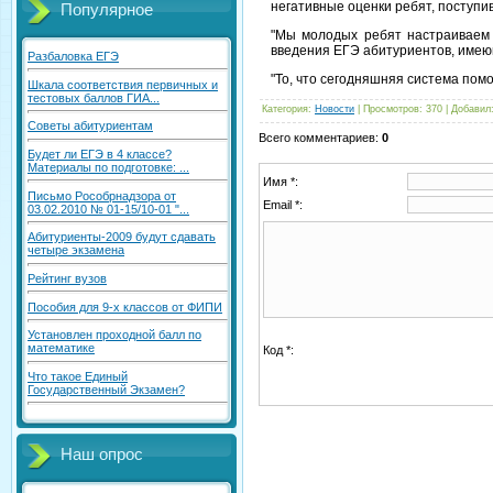
негативные оценки ребят, поступи
Популярное
"Мы молодых ребят настраиваем н
введения ЕГЭ абитуриентов, имеющи
Разбаловка ЕГЭ
"То, что сегодняшняя система помог
Шкала соответствия первичных и
тестовых баллов ГИА...
Категория
:
Новости
|
Просмотров
: 370 |
Добавил
Советы абитуриентам
Всего комментариев
:
0
Будет ли ЕГЭ в 4 классе?
Материалы по подготовке: ...
Имя *:
Письмо Рособрнадзора от
Email *:
03.02.2010 № 01-15/10-01 "...
Абитуриенты-2009 будут сдавать
четыре экзамена
Рейтинг вузов
Пособия для 9-х классов от ФИПИ
Установлен проходной балл по
математике
Код *:
Что такое Единый
Государственный Экзамен?
Наш опрос