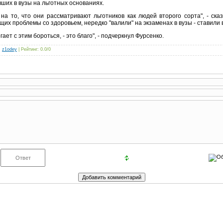
вших в вузы на льготных основаниях.
а то, что они рассматривают льготников как людей второго сорта", - ска
х проблемы со здоровьем, нередко "валили" на экзаменах в вузы - ставили вм
ает с этим бороться, - это благо", - подчеркнул Фурсенко.
:
z1odey
|
Рейтинг
:
0.0
/
0