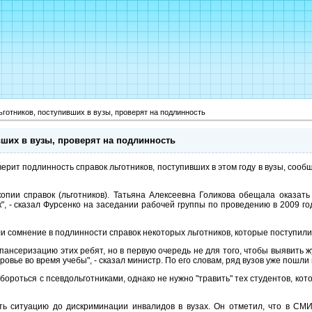
ьготников, поступивших в вузы, проверят на подлинность
вших в вузы, проверят на подлинность
рит подлинность справок льготников, поступивших в этом году в вузы, сооб
опии справок (льготников). Татьяна Алексеевна Голикова обещала оказат
", - сказал Фурсенко на заседании рабочей группы по проведению в 2009 го
и сомнение в подлинности справок некоторых льготников, которые поступили 
пансеризацию этих ребят, но в первую очередь не для того, чтобы выявить жу
овье во время учебы", - сказал министр. По его словам, ряд вузов уже пошли 
 бороться с псевдольготниками, однако не нужно "травить" тех студентов, к
ть ситуацию до дискриминации инвалидов в вузах. Он отметил, что в СМИ