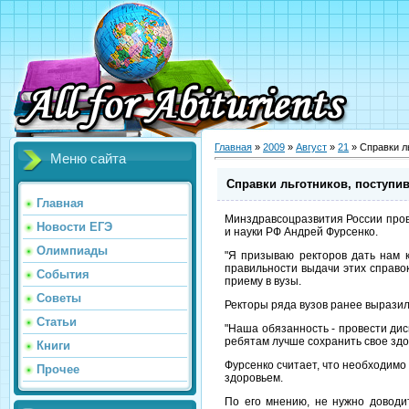
Главная
»
2009
»
Август
»
21
» Справки л
Меню сайта
Справки льготников, поступи
Главная
Минздравсоцразвития России прове
Новости ЕГЭ
и науки РФ Андрей Фурсенко.
Олимпиады
"Я призываю ректоров дать нам к
правильности выдачи этих справок
События
приему в вузы.
Советы
Ректоры ряда вузов ранее выразил
Статьи
"Наша обязанность - провести дис
ребятам лучше сохранить свое здор
Книги
Фурсенко считает, что необходимо
Прочее
здоровьем.
По его мнению, не нужно доводи