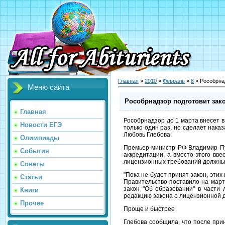
Главная
»
2010
»
Февраль
»
8
» Рособрнад
Меню сайта
Рособрнадзор подготовит зак
Главная
Рособрнадзор до 1 марта внесет 
Новости ЕГЭ
только один раз, но сделает нак
Любовь Глебова.
Олимпиады
Премьер-министр РФ Владимир Пу
События
аккредитации, а вместо этого вв
лицензионных требований должны
Советы
"Пока не будет принят закон, этих
Статьи
Правительство поставило на март 
закон "Об образовании" в части
Книги
редакцию закона о лицензионной 
Прочее
Проще и быстрее
Глебова сообщила, что после прин