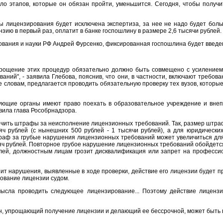
исло этапов, которые он обязан пройти, уменьшится. Сегодня, чтобы получ
ы лицензирования будет исключена экспертиза, за нее не надо будет боль
зию в первый раз, оплатит в банке госпошлину в размере 2,6 тысячи рублей.
вания и науки РФ Андрей Фурсенко, фиксированная госпошлина будет введена
упрощение этих процедур обязательно должно быть совмещено с усилением
ний", - заявила Глебова, пояснив, что они, в частности, включают требов
е словам, предлагается проводить обязательную проверку тех вузов, которы
ующие органы имеют право поехать в образовательное учреждение и вне
вила глава Рособрнадзора.
ичить штрафы за неисполнение лицензионных требований. Так, размер штр
ч рублей (с нынешних 500 рублей - 1 тысячи рублей), а для юридических
раф за грубые нарушения лицензионных требований может увеличиться для
ысяч рублей. Повторное грубое нарушение лицензионных требований обойдет
лей, должностным лицам грозит дисквалификация или запрет на профессио
ит нарушения, выявленные в ходе проверки, действие его лицензии будет пр
ование лицензии судом.
смысла проводить следующее лицензирование... Поэтому действие лицензи
он, упрощающий получение лицензии и делающий ее бессрочной, может быть 