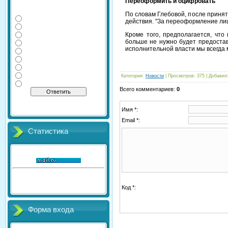
Переоформить и оцифровать
Какие дополнительные
экзамены сдаете Вы?
По словам Глебовой, после принят
Физика
действия. "За переоформление лиц
Информатика
Литература
Кроме того, предполагается, что
больше не нужно будет предоста
Химия
исполнительной власти мы всегда
География
Обществознание
История
Английский
Категория
:
Новости
|
Просмотров
: 375 |
Добавил
Биология
Всего комментариев
:
0
[
·
]
Результаты
Архив опросов
Всего ответов:
41
Имя *:
Email *:
Статистика
Онлайн всего:
1
Гостей:
1
Пользователей:
0
Код *:
Форма входа