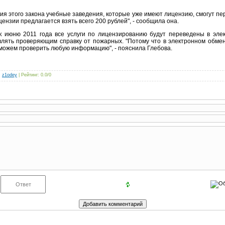
ия этого закона учебные заведения, которые уже имеют лицензию, смогут п
ензии предлагается взять всего 200 рублей", - сообщила она.
 к июню 2011 года все услуги по лицензированию будут переведены в эле
влять проверяющим справку от пожарных. "Потому что в электронном обм
 можем проверить любую информацию", - пояснила Глебова.
:
z1odey
|
Рейтинг
:
0.0
/
0