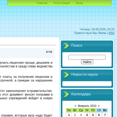
Главная
Регистрация
Вход
Четверг, 06.08.2026, 03:26
Приветствую Вас
Гость
|
RSS
Поиск
17:19
лучать лицензии проще, дешевле и
налистам в среду глава ведомства
Новости науки
т платы за получение лицензии и
ссрочной, а санкции за нарушение
этот законопроект в правительство.
Календарь
о этот документ вносит поправки в
льных учреждений войдет в новую
«
Февраль 2010
»
Пн
Вт
Ср
Чт
Пт
Сб
Вс
1
2
3
4
5
6
7
 справок, которые вузу надо будет