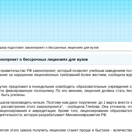
зор подготовит законопроект о бессрочных лицензиях для вузов
онопроект о бессрочных лицензиях для вузов
в правительство РФ законопроект, который позволит учебным заведениям по
азание за нарушение лицензионных требований более жестким, сообщила жур
тин предложил в понедельник освободить образовательные учреждения о
ести фиксированную госпошлину. По его мнению, лицензия должна стать бе
 быть усилены.
 шагов производить нельзя. Поэтому нам дано поручение: до 1 марта внести 
рассмотрение этого законопроекта", - сообщила Глебова. Она уточнила, чт
 лицензирования и аккредитации. Кроме того, лицензирование образовате
деятельности, которую разрабатывает Минэкономразвития РФ.
ятия этого закона получить лицензию станет проще и быстрее - количество