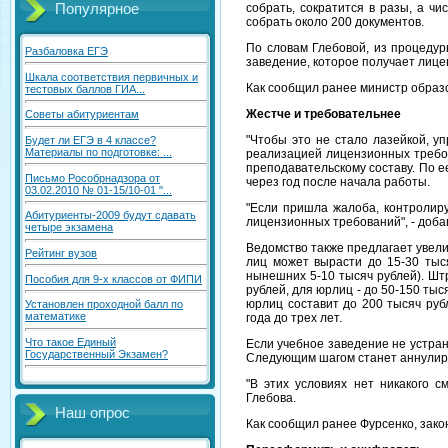
собрать, сократится в разы, а ч
Популярное
собрать около 200 документов.
По словам Глебовой, из процедур
Разбаловка ЕГЭ
заведение, которое получает лицен
Шкала соответствия первичных и
Как сообщил ранее министр образо
тестовых баллов ГИА...
Жестче и требовательнее
Советы абитуриентам
"Чтобы это не стало лазейкой, 
Будет ли ЕГЭ в 4 классе?
Материалы по подготовке: ...
реализацией лицензионных требова
преподавательскому составу. По е
Письмо Рособрнадзора от
через год после начала работы.
03.02.2010 № 01-15/10-01 "...
"Если пришла жалоба, контролир
Абитуриенты-2009 будут сдавать
лицензионных требований", - доба
четыре экзамена
Ведомство также предлагает увел
Рейтинг вузов
лиц может вырасти до 15-30 тыся
нынешних 5-10 тысяч рублей). Шт
Пособия для 9-х классов от ФИПИ
рублей, для юрлиц - до 50-150 т
юрлиц составит до 200 тысяч руб
Установлен проходной балл по
математике
года до трех лет.
Что такое Единый
Если учебное заведение не устран
Государственный Экзамен?
Следующим шагом станет аннулир
"В этих условиях нет никакого 
Глебова.
Наш опрос
Как сообщил ранее Фурсенко, зак