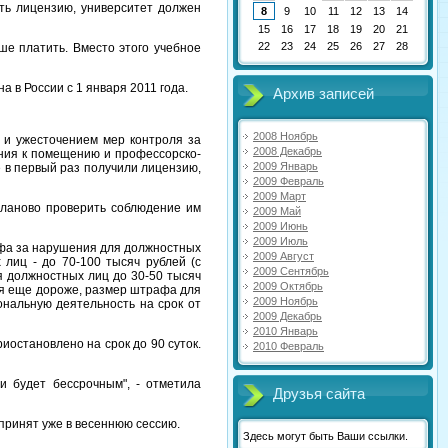
ить лицензию, университет должен
8
9
10
11
12
13
14
15
16
17
18
19
20
21
22
23
24
25
26
27
28
ше платить. Вместо этого учебное
 в России с 1 января 2011 года.
Архив записей
2008 Ноябрь
 и ужесточением мер контроля за
2008 Декабрь
ания к помещению и профессорско-
2009 Январь
е в первый раз получили лицензию,
2009 Февраль
2009 Март
планово проверить соблюдение им
2009 Май
2009 Июнь
2009 Июль
афа за нарушения для должностных
2009 Август
 лиц - до 70-100 тысяч рублей (с
2009 Сентябрь
 должностных лиц до 30-50 тысяч
2009 Октябрь
ся еще дороже, размер штрафа для
2009 Ноябрь
нальную деятельность на срок от
2009 Декабрь
2010 Январь
иостановлено на срок до 90 суток.
2010 Февраль
и будет бессрочным", - отметила
Друзья сайта
принят уже в весеннюю сессию.
Здесь могут быть Ваши ссылки.