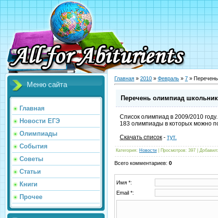
Главная
»
2010
»
Февраль
»
7
» Перечень
Меню сайта
Перечень олимпиад школьнико
Главная
Список олимпиад в 2009/2010 году.
Новости ЕГЭ
183 олимпиады в которых можно п
Олимпиады
Скачать список
-
тут.
События
Категория
:
Новости
|
Просмотров
: 397 |
Добавил
Советы
Всего комментариев
:
0
Статьи
Имя *:
Книги
Email *:
Прочее