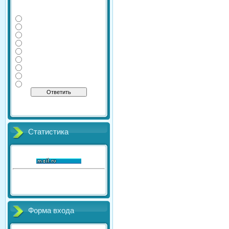
Какие дополнительные
экзамены сдаете Вы?
Физика
Информатика
Литература
Химия
География
Обществознание
История
Английский
Биология
[
·
]
Результаты
Архив опросов
Всего ответов:
41
Статистика
Онлайн всего:
1
Гостей:
1
Пользователей:
0
Форма входа