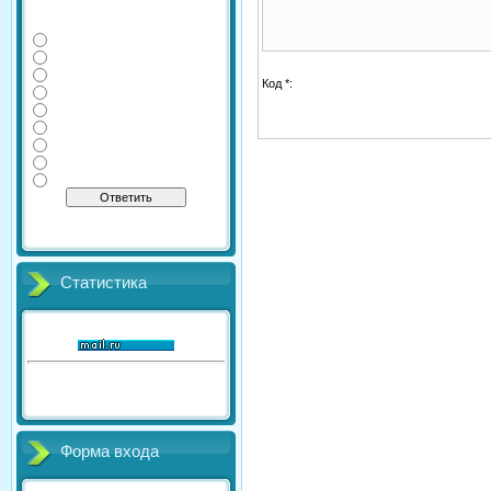
Какие дополнительные
экзамены сдаете Вы?
Физика
Информатика
Литература
Код *:
Химия
География
Обществознание
История
Английский
Биология
[
·
]
Результаты
Архив опросов
Всего ответов:
41
Статистика
Онлайн всего:
1
Гостей:
1
Пользователей:
0
Форма входа