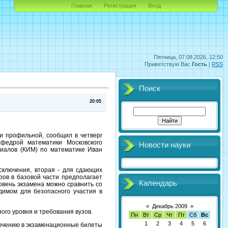
Главная
Регистрация
Вход
Пятница, 07.08.2026, 12:50
Приветствую Вас
Гость
|
RSS
Поиск
20:05
 и профильной, сообщил в четверг
афедрой математики Московского
Новости науки
риалов (КИМ) по математике Иван
исключения, вторая - для сдающих
еров в базовой части предполагает
Календарь
овень экзамена можно сравнить со
димом для безопасного участия в
«
Декабрь 2009
»
го уровня и требования вузов.
Пн
Вт
Ср
Чт
Пт
Сб
Вс
1
2
3
4
5
6
лючению в экзаменационные билеты