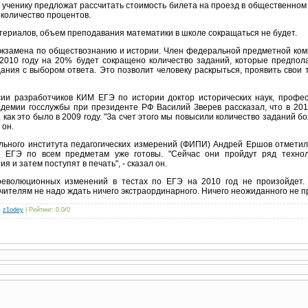
, ученику предложат рассчитать стоимость билета на проезд в общественном 
количество процентов.
териалов, объем преподавания математики в школе сокращаться не будет.
экзамена по обществознанию и истории. Член федеральной предметной ком
2010 году на 20% будет сокращено количество заданий, которые предпола
дания с выбором ответа. Это позволит человеку раскрыться, проявить свои т
ии разработчиков КИМ ЕГЭ по истории доктор исторических наук, профе
адемии госслужбы при президенте РФ Василий Зверев рассказал, что в 201
, как это было в 2009 году. "За счет этого мы повысили количество заданий б
 он.
льного института педагогических измерений (ФИПИ) Андрей Ершов отметил
 ЕГЭ по всем предметам уже готовы. "Сейчас они пройдут ряд технол
и затем поступят в печать", - сказал он.
революционных изменений в тестах по ЕГЭ на 2010 год не произойдет. 
чителям не надо ждать ничего экстраординарного. Ничего неожиданного не пр
:
z1odey
|
Рейтинг
:
0.0
/
0