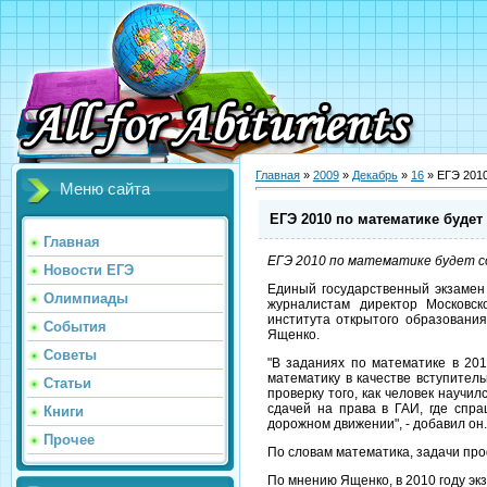
Главная
»
2009
»
Декабрь
»
16
» ЕГЭ 2010
Меню сайта
ЕГЭ 2010 по математике будет
Главная
ЕГЭ 2010 по математике будет с
Новости ЕГЭ
Единый государственный экзамен 
Олимпиады
журналистам директор Московск
института открытого образовани
События
Ященко.
Советы
"В заданиях по математике в 201
математику в качестве вступитель
Статьи
проверку того, как человек научи
сдачей на права в ГАИ, где спр
Книги
дорожном движении", - добавил он.
Прочее
По словам математика, задачи про
По мнению Ященко, в 2010 году э