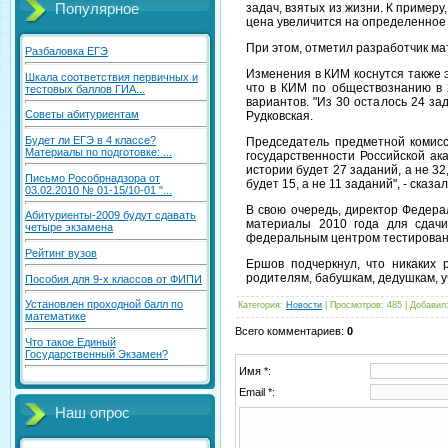
задач, взятых из жизни. К примеру
Популярное
цена увеличится на определенное 
При этом, отметил разработчик ма
Разбаловка ЕГЭ
Изменения в КИМ коснутся также 
Шкала соответствия первичных и
что в КИМ по обществознанию в 
тестовых баллов ГИА...
вариантов. "Из 30 осталось 24 за
Советы абитуриентам
Рудковская.
Будет ли ЕГЭ в 4 классе?
Председатель предметной комисс
Материалы по подготовке: ...
государственности Российской ак
истории будет 27 заданий, а не 32
Письмо Рособрнадзора от
будет 15, а не 11 заданий", - сказал
03.02.2010 № 01-15/10-01 "...
В свою очередь, директор Федера
Абитуриенты-2009 будут сдавать
материалы 2010 года для сдачи
четыре экзамена
федеральным центром тестирования 
Рейтинг вузов
Ершов подчеркнул, что никаких 
родителям, бабушкам, дедушкам, у
Пособия для 9-х классов от ФИПИ
Установлен проходной балл по
Категория
:
Новости
|
Просмотров
: 485 |
Добавил
математике
Всего комментариев
:
0
Что такое Единый
Государственный Экзамен?
Имя *:
Email *:
Наш опрос