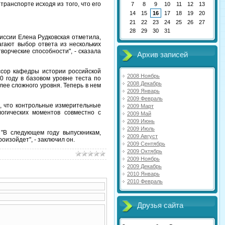
транспорте исходя из того, что его
7
8
9
10
11
12
13
14
15
16
17
18
19
20
21
22
23
24
25
26
27
28
29
30
31
иссии Елена Рудковская отметила,
гают выбор ответа из нескольких
ворческие способности", - сказала
Архив записей
ссор кафедры истории российской
2008 Ноябрь
0 году в базовом уровне теста по
2008 Декабрь
олее сложного уровня. Теперь в нем
2009 Январь
2009 Февраль
, что контрольные измерительные
2009 Март
огических моментов совместно с
2009 Май
2009 Июнь
2009 Июль
"В следующем году выпускникам,
2009 Август
оизойдет", - заключил он.
2009 Сентябрь
2009 Октябрь
2009 Ноябрь
2009 Декабрь
2010 Январь
2010 Февраль
Друзья сайта