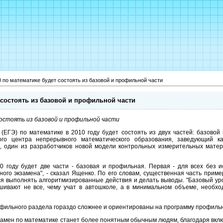
 по математике будет состоять из базовой и профильной части
 состоять из базовой и профильной части
остоять из базовой и профильной части
(ЕГЭ) по математике в 2010 году будет состоять из двух частей: базовой
ого центра непрерывного математического образования, заведующий к
я, один из разработчиков новой модели контрольных измерительных мате
0 году будет две части - базовая и профильная. Первая - для всех без 
ного экзамена", - сказал Ященко. По его словам, существенная часть прим
лся выполнять алгоритмизированные действия и делать выводы. "Базовый ур
ашивают не все, чему учат в автошколе, а в минимальном объеме, необхо
фильного раздела гораздо сложнее и ориентированы на программу профильно
кзамен по математике станет более понятным обычным людям, благодаря вк